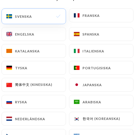
SV
MENY
FRANSKA
FRANSKA
SVENSKA
SVENSKA
ENGELSKA
ENGELSKA
SPANSKA
SPANSKA
KATALANSKA
KATALANSKA
ITALIENSKA
ITALIENSKA
/
HEM
KONTAKT
Kontakt
TYSKA
TYSKA
PORTUGISISKA
PORTUGISISKA
简体中文 (KINESISKA)
简体中文 (KINESISKA)
JAPANSKA
JAPANSKA
RYSKA
RYSKA
ARABISKA
ARABISKA
한국어 (KOREANSKA)
한국어 (KOREANSKA)
NEDERLÄNDSKA
NEDERLÄNDSKA
Atelier des Faures