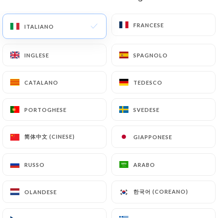
IT
MENU
FRANCESE
FRANCESE
ITALIANO
ITALIANO
INGLESE
INGLESE
SPAGNOLO
SPAGNOLO
CATALANO
CATALANO
TEDESCO
TEDESCO
/
PAGINA INIZIALE
CONTATTO
Contatto
PORTOGHESE
PORTOGHESE
SVEDESE
SVEDESE
简体中文 (CINESE)
简体中文 (CINESE)
GIAPPONESE
GIAPPONESE
RUSSO
RUSSO
ARABO
ARABO
한국어 (COREANO)
한국어 (COREANO)
OLANDESE
OLANDESE
Atelier des Faures