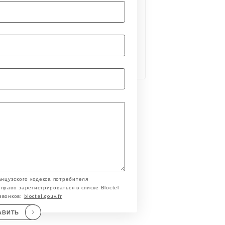
анцузского кодекса потребителя
право зарегистрироваться в списке Bloctel
bloctel.gouv.fr
звонков:
АВИТЬ