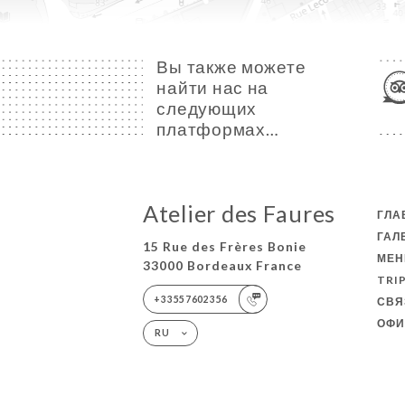
Вы также можете
найти нас на
следующих
платформах…
Atelier des Faures
ГЛА
ГАЛ
15 Rue des Frères Bonie
МЕ
33000 Bordeaux France
TRI
+33557602356
СВЯ
ОФИ
RU