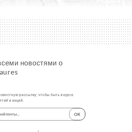
всеми новостями о
Faures
овостную рассылку, чтобы быть в курсе
тий и акций.
OK