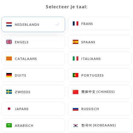
Selecteer je taal:
Selecteer je taal:
NL
MENU
FRANS
FRANS
NEDERLANDS
NEDERLANDS
ENGELS
ENGELS
SPAANS
SPAANS
/
HOME
CONTACT
CATALAANS
CATALAANS
ITALIAANS
ITALIAANS
Contact
DUITS
DUITS
PORTUGEES
PORTUGEES
简体中文 (CHINEES)
简体中文 (CHINEES)
ZWEEDS
ZWEEDS
JAPANS
JAPANS
RUSSISCH
RUSSISCH
Atelier des Faures
한국어 (KOREAANS)
한국어 (KOREAANS)
ARABISCH
ARABISCH