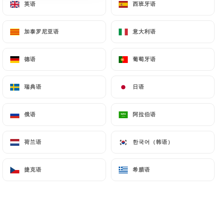
英语
英语
西班牙语
西班牙语
加泰罗尼亚语
加泰罗尼亚语
意大利语
意大利语
0 评论
RESTAURANT TRADITIONNEL
德语
德语
葡萄牙语
葡萄牙语
15 Rue Des Frères Bonie
33000 Bordeaux France
瑞典语
瑞典语
日语
日语
俄语
俄语
阿拉伯语
阿拉伯语
荷兰语
荷兰语
한국어（韩语）
한국어（韩语）
捷克语
捷克语
希腊语
希腊语
餐厅简介