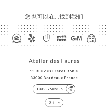
您也可以在…找到我们
Atelier des Faures
15 Rue des Frères Bonie
33000 Bordeaux France
+33557602356
ZH