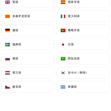
英语
英语
西班牙语
西班牙语
加泰罗尼亚语
加泰罗尼亚语
意大利语
意大利语
0 评论
RESTAURANT TRADITIONNEL
德语
德语
葡萄牙语
葡萄牙语
15 Rue Des Frères Bonie
33000 Bordeaux France
瑞典语
瑞典语
日语
日语
俄语
俄语
阿拉伯语
阿拉伯语
荷兰语
荷兰语
한국어（韩语）
한국어（韩语）
捷克语
捷克语
希腊语
希腊语
餐厅简介