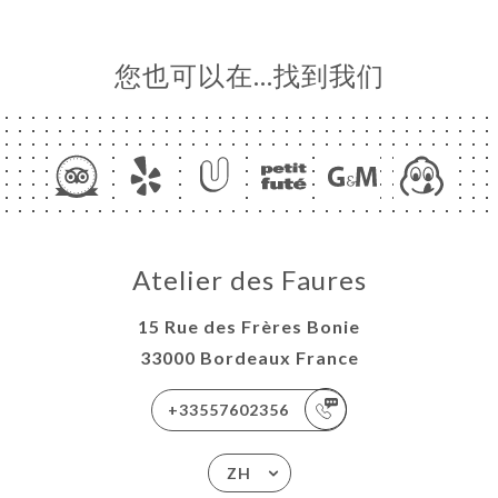
您也可以在…找到我们
Atelier des Faures
15 Rue des Frères Bonie
33000 Bordeaux France
+33557602356
ZH