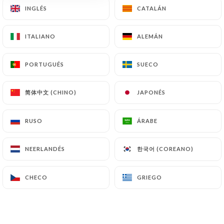
INGLÉS
INGLÉS
CATALÁN
CATALÁN
ITALIANO
ITALIANO
ALEMÁN
ALEMÁN
RESEÑA 0
RESTAURANT TRADITIONNEL
PORTUGUÉS
PORTUGUÉS
SUECO
SUECO
15 Rue Des Frères Bonie
33000 Bordeaux France
简体中文 (CHINO)
简体中文 (CHINO)
JAPONÉS
JAPONÉS
RUSO
RUSO
ÁRABE
ÁRABE
한국어 (COREANO)
한국어 (COREANO)
NEERLANDÉS
NEERLANDÉS
CHECO
CHECO
GRIEGO
GRIEGO
¿Quiénes somos?