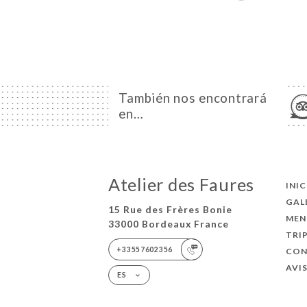
También nos encontrará
en…
Atelier des Faures
INI
GAL
15 Rue des Frères Bonie
MEN
33000 Bordeaux France
TRI
+33557602356
CO
AVI
ES