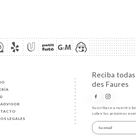
Reciba todas 
CIO
des Faures
ERÍA
Ú
PADVISOR
Suscríbase a nuestro b
NTACTO
sobre los próximos eve
SOS LEGALES