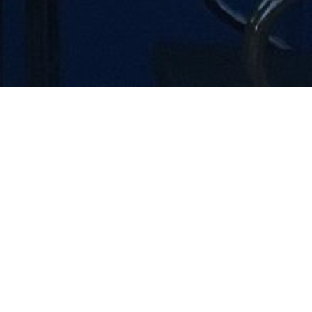
des Faures propose une cuisine
 dont l'essentiel provient du
uvelle-Aquitaine.
que client, la plupart de nos
trouveront toujours de quoi
ur demande).
 et voyageuse tout en restant
e.