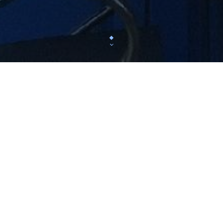
Au 15, rue des frères Bonie à Bordeaux, l'Atelier 
bistronomique de saison avec des produits sourcés
marché des Capucins et de la région No
Un soin particulier est porté aux demandes de cha
propositions sont sans gluten, les végétariens 
satisfaire leurs papilles (vegan s
Le Chef Roman WINICKI élabore une carte raffinée
ancré dans son territoir