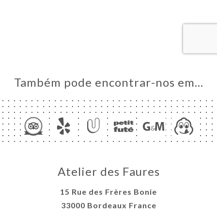
L
RVAR
ERIA
NU
DVISOR
Também pode encontrar-nos em…
ACTO
Atelier des Faures
15 Rue des Frères Bonie
33000 Bordeaux France