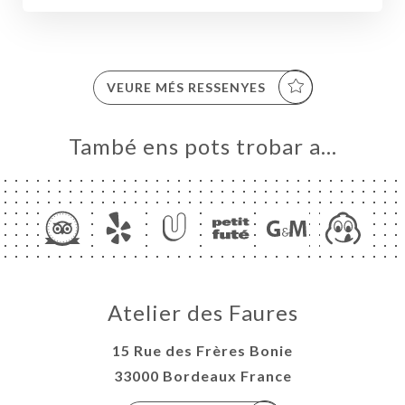
VEURE MÉS RESSENYES
També ens pots trobar a…
ICI
RVAR
ERIA
RTA
Atelier des Faures
DVISOR
ACTAR
15 Rue des Frères Bonie
33000 Bordeaux France