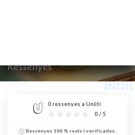
CA
MENÚ
/
INICI
RESSENYES
Ressenyes
0 ressenyes a Uniiti
0 / 5
Ressenyes 100 % reals i verificades.